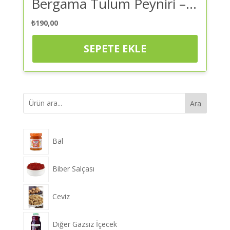
Bergama Tulum Peyniri – Peynir 300 Gr | Kaliteli ve Güvenilir Alışveriş
₺
190,00
SEPETE EKLE
Ara
Bal
Biber Salçası
Ceviz
Diğer Gazsız İçecek