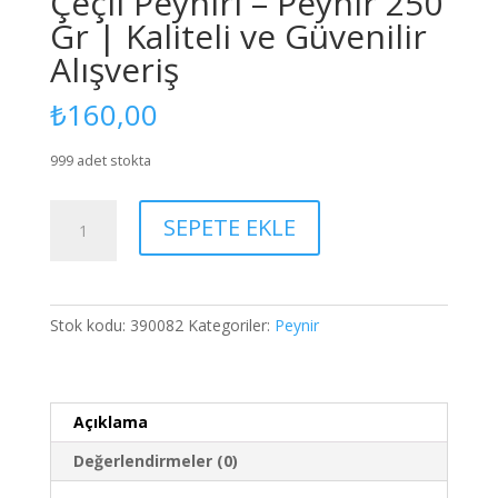
Çeçil Peyniri – Peynir 250
Gr | Kaliteli ve Güvenilir
Alışveriş
₺
160,00
999 adet stokta
Çeçil
SEPETE EKLE
Peyniri
-
Peynir
250
Stok kodu:
390082
Kategoriler:
Peynir
Gr
|
Kaliteli
ve
Açıklama
Güvenilir
Değerlendirmeler (0)
Alışveriş
adet