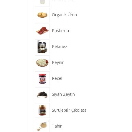
Organik Ürün
Pastırma
Pekmez
Peynir
Reçel
Siyah Zeytin
Sürülebilir Çikolata
Tahin