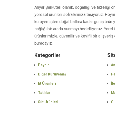
Ahyar Şarküteri olarak, doğallığı ve tazeliği ön
yöresel ürünleri sofralarınıza taşıyoruz. Peyni
kuruyemişten doğal ballara kadar geniş ürün
sağlığı bir arada sunmayı hedefliyoruz. Yerel 
ürünlerimizle, güvenilir ve keyifli bir alışver
buradayız.
Kategoriler
Sit
Peynir
An
Diğer Kuruyemiş
Ha
Et Ürünleri
İl
Tatlılar
M
Süt Ürünleri
Gi