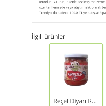
üründür. Bu ürün, özenle seçilmiş malzemelerd
özel tariflerinizde veya atıştırmalık olarak t
Trendyol’da sadece 120.0 TL’ye satışta! Sipari
İlgili ürünler
Reçel Diyarı Reçel Diyarı Patlıcanlı Kahvaltılık Sos 320 Gr – Kahvaltılık Sos | Kaliteli ve Güvenilir Alışveriş