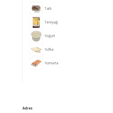
Tatlı
Tereyağ
Yoğurt
Yufka
Yumurta
Adres