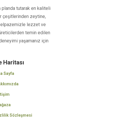
 planda tutarak en kaliteli
r çeşitlerinden zeytine,
 yelpazemizle lezzet ve
üreticilerden temin edilen
iş deneyimi yaşamanız için
e Haritası
a Sayfa
kkımızda
etişim
ağaza
zlilik Sözleşmesi