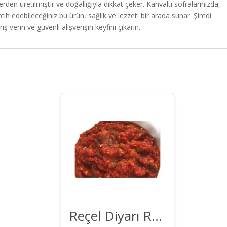
en üretilmiştir ve doğallığıyla dikkat çeker. Kahvaltı sofralarınızda,
ve
ercih edebileceğiniz bu ürün, sağlık ve lezzeti bir arada sunar. Şimdi
Güvenilir
ş verin ve güvenli alışverişin keyfini çıkarın.
Alışveriş
adet
Reçel Diyarı Reçel Diyarı Kahvaltılık Acı Biber Sosu 320 Gr – Kahvaltılık Sos | Kaliteli ve Güvenilir Alışveriş