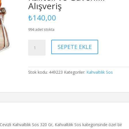
Alışveriş
₺
140,00
994 adet stokta
Reçel
SEPETE EKLE
Diyarı
Reçel
Diyarı
Cevizli
Stok kodu:
449223
Kategoriler:
Kahvaltılık Sos
Kahvaltılık
Sos
320
Gr
-
Kahvaltılık
Sos
|
Cevizli Kahvaltılık Sos 320 Gr, Kahvaltılık Sos kategorisinde özel bir
Kaliteli