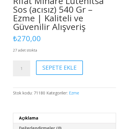
Rifat Minare Lutenitsa
Sos (acısız) 540 Gr –
Ezme | Kaliteli ve
Güvenilir Alışveriş
₺
270,00
27 adet stokta
Rifat
SEPETE EKLE
Minare
Lutenitsa
Sos
(acısız)
Stok kodu:
71180
Kategoriler:
Ezme
540
Gr
-
Ezme
Açıklama
|
Değerlendirmeler (0)