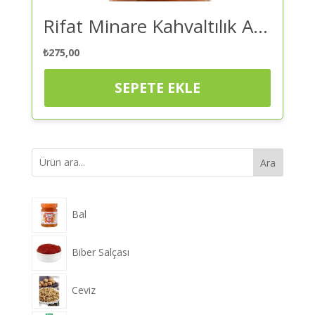
Rifat Minare Kahvaltılık Acılı Sos 540 Gr – Ezme | Kaliteli ve Güvenilir Alışveriş
₺
275,00
SEPETE EKLE
Ara
Bal
Biber Salçası
Ceviz