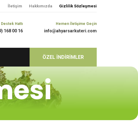
İletişim
Hakkımızda
Gizlilik Sözleşmesi
 Destek Hattı
Hemen İletişime Geçin
9) 168 00 16
info@ahyarsarkuteri.com
ÖZEL İNDİRİMLER
şmesi