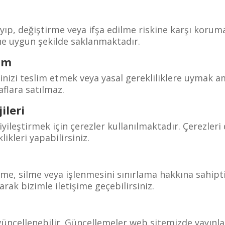
 kayıp, değiştirme veya ifşa edilme riskine karşı koruma
ne uygun şekilde saklanmaktadır.
şım
lerinizi teslim etmek veya yasal gerekliliklere uymak a
aflara satılmaz.
ileri
yileştirmek için çerezler kullanılmaktadır. Çerezleri
likleri yapabilirsiniz.
ltme, silme veya işlenmesini sınırlama hakkına sahipti
narak bizimle iletişime geçebilirsiniz.
 güncellenebilir. Güncellemeler web sitemizde yayınla