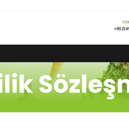
7/24
+90 (54
ilik Sözle