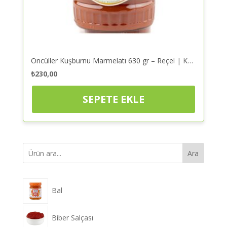
Öncüller Kuşburnu Marmelatı 630 gr – Reçel | Kaliteli ve Güvenilir Alışveriş
₺
230,00
SEPETE EKLE
Ara
Bal
Biber Salçası