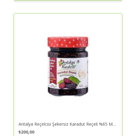
Antalya Reçelcisi Şekersiz Karadut Reçeli %65 Meyveli 290 Gr – Reçel | Kaliteli ve Güvenilir Alışveriş
₺
200,00