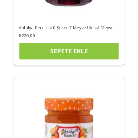
Antalya Reçelcisi 0 Şeker 7 Meyve Ulusal Meyveler Şeker Ilavesiz 290 gr – Reçel | Kaliteli ve Güvenilir Alışveriş
₺
220,00
SEPETE EKLE