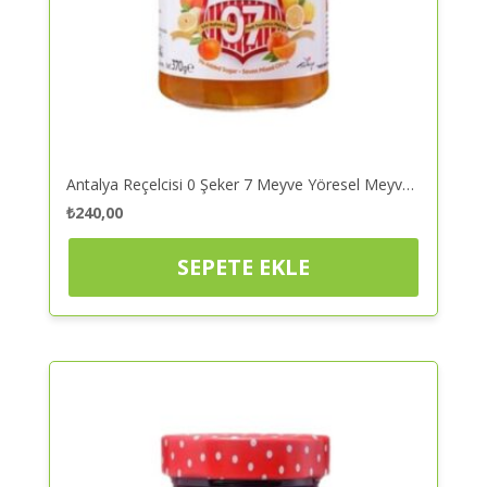
Antalya Reçelcisi 0 Şeker 7 Meyve Yöresel Meyveler Şeker İlavesiz Reçel 290 gr – Reçel | Kaliteli ve Güvenilir Alışveriş
₺
240,00
SEPETE EKLE