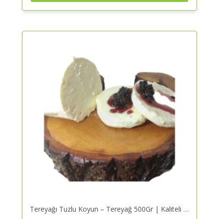
Tereyağı Tuzlu Koyun – Tereyağ 500Gr | Kaliteli ve Güvenilir Alışveriş