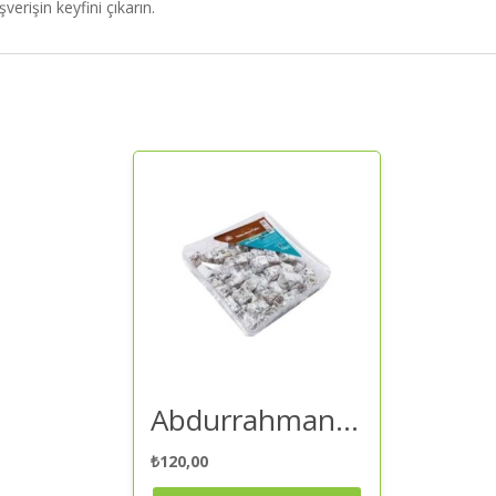
şverişin keyfini çıkarın.
Abdurrahman Tatlıcı Lokum Çifte Kavrulmuş Antep Fıstıklı 150 Gr – Lokum | Kaliteli ve Güvenilir Alışveriş
₺
120,00