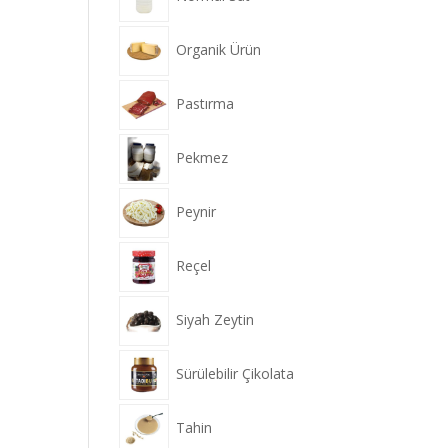
Organik Ürün
Pastırma
Pekmez
Peynir
Reçel
Siyah Zeytin
Sürülebilir Çikolata
Tahin