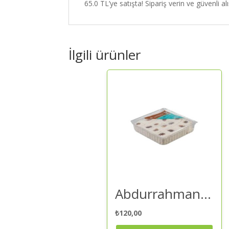
65.0 TL’ye satışta! Sipariş verin ve güvenli alı
İlgili ürünler
Abdurrahman Tatlıcı Antep Fıstıklı Beyaz Lokum 200 gr – Lokum | Kaliteli ve Güvenilir Alışveriş
₺
120,00