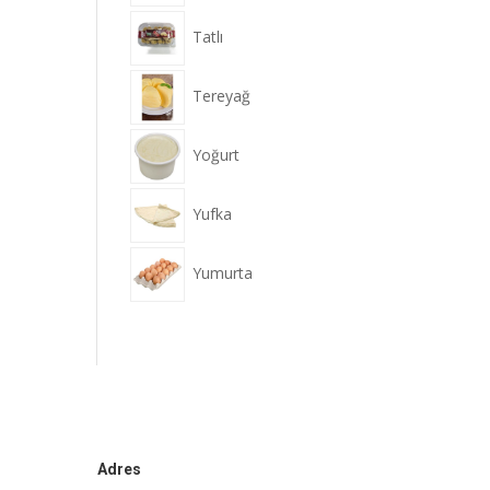
Tatlı
Tereyağ
Yoğurt
Yufka
Yumurta
Adres