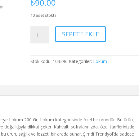
₺
90,00
10 adet stokta
Abdurrahman
SEPETE EKLE
Tatlıcı
Cezerye
Lokum
200
Stok kodu:
103296
Kategoriler:
Lokum
Gr
-
Lokum
|
Kaliteli
ve
Güvenilir
Alışveriş
zerye Lokum 200 Gr, Lokum kategorisinde özel bir üründür. Bu ürün,
adet
doğallığıyla dikkat çeker. Kahvaltı sofralarınızda, özel tariflerinizde
z bu ürün, sağlık ve lezzeti bir arada sunar. Şimdi Trendyol’da sadece