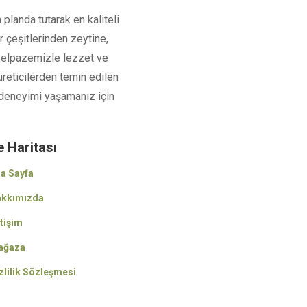
 planda tutarak en kaliteli
r çeşitlerinden zeytine,
 yelpazemizle lezzet ve
üreticilerden temin edilen
iş deneyimi yaşamanız için
e Haritası
a Sayfa
kkımızda
etişim
ağaza
zlilik Sözleşmesi