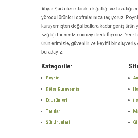
Ahyar Şarküteri olarak, doğallığı ve tazeliği ön
yöresel ürünleri sofralarınıza taşıyoruz. Peyni
kuruyemişten doğal ballara kadar geniş ürün
sağlığı bir arada sunmayı hedefliyoruz. Yerel 
ürünlerimizle, güvenilir ve keyifli bir alışver
buradayız.
Kategoriler
Sit
Peynir
An
Diğer Kuruyemiş
Ha
Et Ürünleri
İl
Tatlılar
M
Süt Ürünleri
Gi