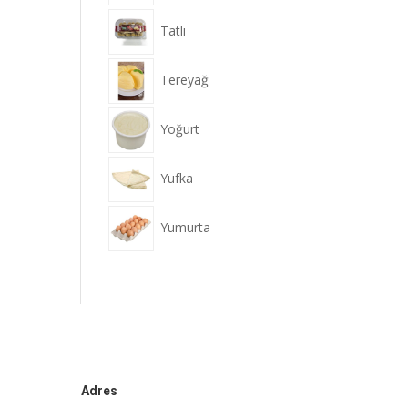
Tatlı
Tereyağ
Yoğurt
Yufka
Yumurta
Adres