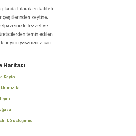
 planda tutarak en kaliteli
r çeşitlerinden zeytine,
 yelpazemizle lezzet ve
üreticilerden temin edilen
iş deneyimi yaşamanız için
e Haritası
a Sayfa
kkımızda
etişim
ağaza
zlilik Sözleşmesi