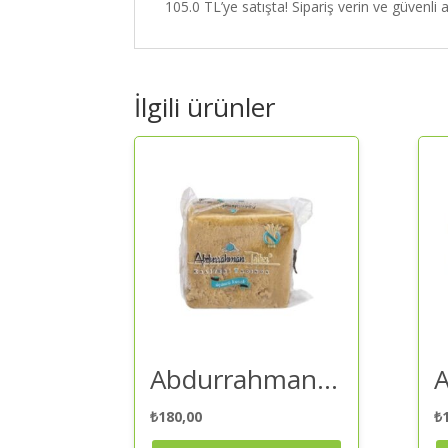
105.0 TL’ye satışta! Sipariş verin ve güvenli al
İlgili ürünler
Abdurrahman Tatlıcı Cevizli Yaz Helvası 300 gr – Helva | Kaliteli ve Güvenilir Alışveriş
₺
180,00
₺