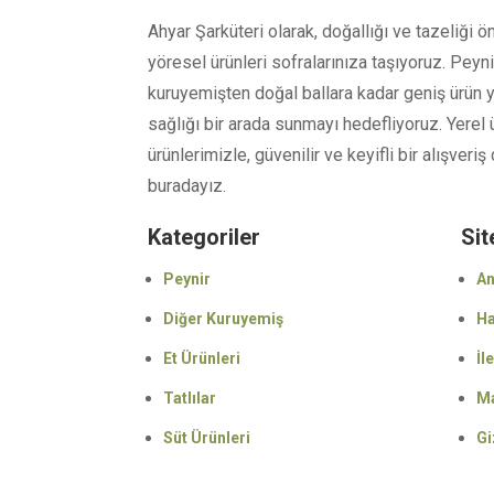
Ahyar Şarküteri olarak, doğallığı ve tazeliği ön
yöresel ürünleri sofralarınıza taşıyoruz. Peyni
kuruyemişten doğal ballara kadar geniş ürün
sağlığı bir arada sunmayı hedefliyoruz. Yerel 
ürünlerimizle, güvenilir ve keyifli bir alışver
buradayız.
Kategoriler
Sit
Peynir
An
Diğer Kuruyemiş
Ha
Et Ürünleri
İl
Tatlılar
M
Süt Ürünleri
Gi