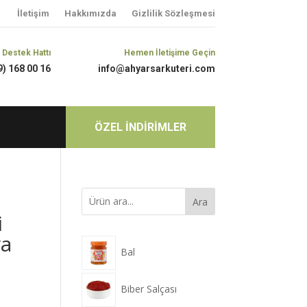
İletişim
Hakkımızda
Gizlilik Sözleşmesi
 Destek Hattı
Hemen İletişime Geçin
9) 168 00 16
info@ahyarsarkuteri.com
ÖZEL İNDİRİMLER
Ara
i
va
Bal
Biber Salçası