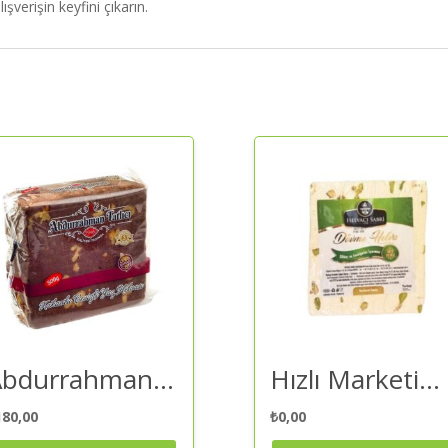
ışverişin keyfini çıkarın.
Abdurrahman Tatlıcı Abdurrahman Tatlıcı Kakaolu Cevizli Yaz Helvası 300 Gr – Helva | Kaliteli ve Güvenilir Alışveriş
Hızlı Marketim Helvacı Sabri Fıstıklı Dövme Helva 500 gr – Helva | Kaliteli ve Güvenilir Alışveriş
180,00
₺
0,00