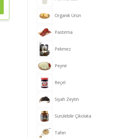
Organik Ürün
Pastırma
Pekmez
Peynir
Reçel
Siyah Zeytin
Sürülebilir Çikolata
Tahin