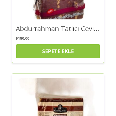
Abdurrahman Tatlıcı Cevizli Kakaolu Yaz Hevası 300 gr – Helva | Kaliteli ve Güvenilir Alışveriş
₺
180,00
SEPETE EKLE