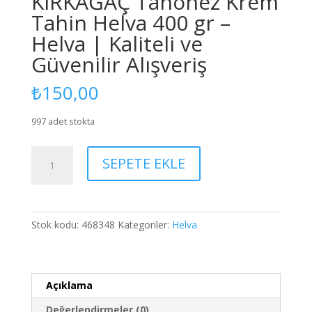
KIRKAĞAÇ Tahonez Krem
Tahin Helva 400 gr –
Helva | Kaliteli ve
Güvenilir Alışveriş
₺
150,00
997 adet stokta
KIRKAĞAÇ
SEPETE EKLE
Tahonez
Krem
Tahin
Helva
Stok kodu:
468348
Kategoriler:
Helva
400
gr
-
Helva
Açıklama
|
Değerlendirmeler (0)