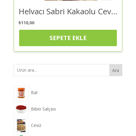
Helvacı Sabri Kakaolu Cevizli Yaz Helvası 450 Gr – Helva | Kaliteli ve Güvenilir Alışveriş
₺
110,00
SEPETE EKLE
Ara
Bal
Biber Salçası
Ceviz