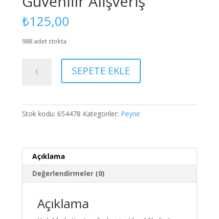
Güvenilir Alışveriş
₺
125,00
988 adet stokta
Mihaliç
SEPETE EKLE
Lor
-
Peynir
500Gr
Stok kodu:
654478
Kategoriler:
Peynir
|
Kaliteli
ve
Güvenilir
Açıklama
Alışveriş
Değerlendirmeler (0)
adet
Açıklama