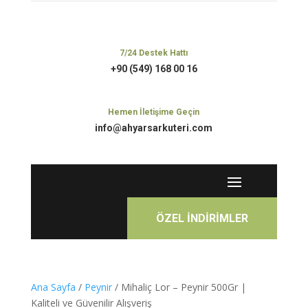
7/24 Destek Hattı
+90 (549) 168 00 16
Hemen İletişime Geçin
info@ahyarsarkuteri.com
ÖZEL İNDİRİMLER
Ana Sayfa
/
Peynir
/ Mihaliç Lor – Peynir 500Gr |
Kaliteli ve Güvenilir Alışveriş